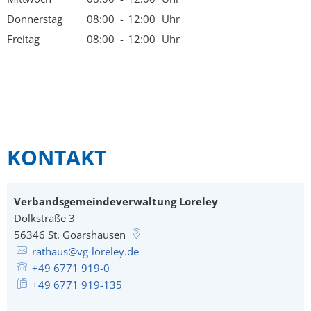
Von 08:00 bis 12:00 Uhr
Donnerstag
08:00
-
12:00
Uhr
Von 08:00 bis 12:00 Uhr
Freitag
08:00
-
12:00
Uhr
Von 08:00 bis 12:00 Uhr
KONTAKT
Verbandsgemeindeverwaltung Loreley
Dolkstraße 3
56346
St. Goarshausen
rathaus@vg-loreley.de
+49 6771 919-0
+49 6771 919-135