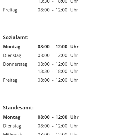
Von 08:00 bis 12:00 Uhr
13:30
-
18:00
Uhr
Mängelmelder
Von 13:30 bis 18:00 Uhr
Freitag
08:00
-
12:00
Uhr
Von 08:00 bis 12:00 Uhr
Not- und Bereitschaftsdienste
Neubürger
Sozialamt:
Montag
08:00
-
12:00
Uhr
Von 08:00 bis 12:00 Uhr
Dienstag
08:00
-
12:00
Uhr
Von 08:00 bis 12:00 Uhr
Donnerstag
08:00
-
12:00
Uhr
Von 08:00 bis 12:00 Uhr
13:30
-
18:00
Uhr
Von 13:30 bis 18:00 Uhr
Freitag
08:00
-
12:00
Uhr
Von 08:00 bis 12:00 Uhr
Standesamt:
Montag
08:00
-
12:00
Uhr
Von 08:00 bis 12:00 Uhr
Dienstag
08:00
-
12:00
Uhr
Von 08:00 bis 12:00 Uhr
Mittwoch
08:00
-
12:00
Uhr