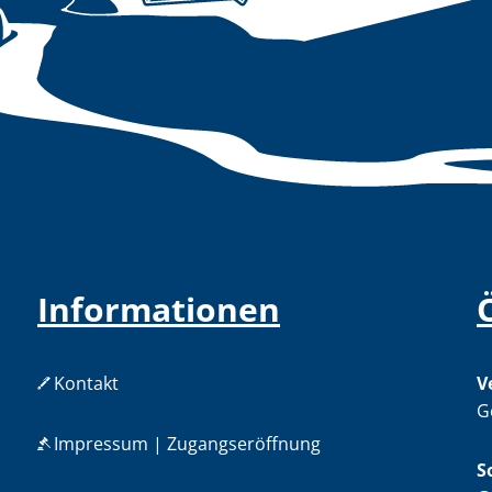
Informationen
Kontakt
V
K
G
Impressum | Zugangseröffnung
S