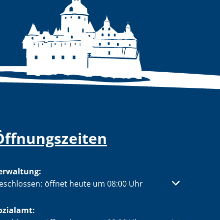
Öffnungszeiten
erwaltung:
licken, um weitere Öffnungs- oder Schließzeiten auszublen
eschlossen:
öffnet heute um 08:00 Uhr
ozialamt: