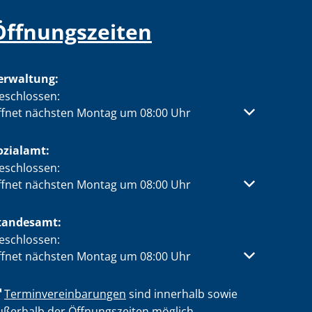
Öffnungszeiten
erwaltung:
licken, um weitere Öffnungs- oder Schließzeiten auszublen
eschlossen:
ffnet nächsten Montag um 08:00 Uhr
ozialamt:
licken, um weitere Öffnungs- oder Schließzeiten auszublen
eschlossen:
ffnet nächsten Montag um 08:00 Uhr
tandesamt:
licken, um weitere Öffnungs- oder Schließzeiten auszublen
eschlossen:
ffnet nächsten Montag um 08:00 Uhr
Terminvereinbarungen
sind innerhalb sowie
ußerhalb der Öffnungszeiten möglich.