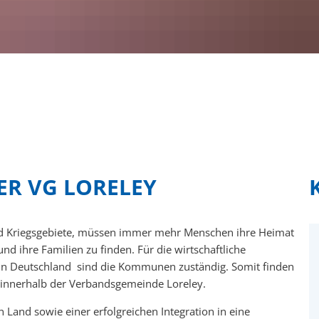
 Jugendbüro
Aktuelle Baumaßnahmen
Kulturelle Einric
Neubau Verwalt
onen
Wahlen
Kreisvolkshochsc
Neubau Feuerwe
Informationsmat
tse
Feuerwehr
Veranstaltungen
Sanierung Mark
ng
Klimaschutz
Umbau ehemalig
wester plus
Schulen und Kindertagesstätten
Umbau/Sanierung
 und Hochwasservorsorge
Karriere
Stellenausschre
ER VG LORELEY
Ausbildung
er
FSJ
und Kriegsgebiete, müssen immer mehr Menschen ihre Heimat
eitschaftsdienste
Praktikum
d ihre Familien zu finden. Für die wirtschaftliche
 in Deutschland sind die Kommunen zuständig. Somit finden
 innerhalb der Verbandsgemeinde Loreley.
 Land sowie einer erfolgreichen Integration in eine