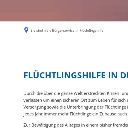
Kinder- und
Schiedspers
Ehrenamtslo
Sie sind hier:
Bürgerservice
Flüchtlingshilfe
Gleichstellu
Gemeindesch
Flüchtlingshilfe
Starkregen-
FLÜCHTLINGSHILFE IN D
Hitzeschutz
Mängelmeld
Durch die über die ganze Welt erstreckten Krisen- 
Not- und Ber
verlassen um einen sicheren Ort zum Leben für sich un
Versorgung sowie die Unterbringung der Flüchtlinge
Neubürger
jedes Jahr immer mehr Flüchtlinge ein Zuhause auch
Zur Bewältigung des Alltages in einem bisher fremden