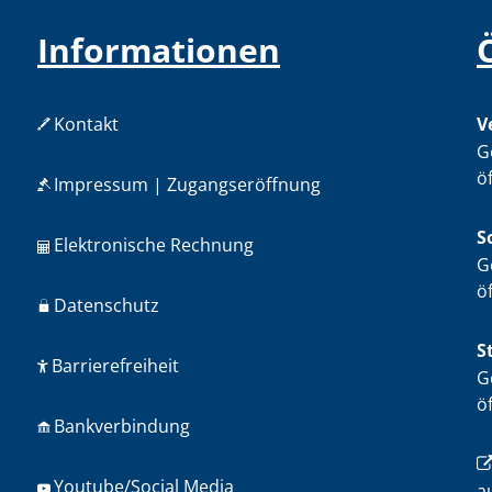
Informationen
Kontakt
V
K
G
ö
Impressum | Zugangseröffnung
S
Elektronische Rechnung
K
G
ö
Datenschutz
S
Barrierefreiheit
K
G
ö
Bankverbindung
Youtube/Social Media
a